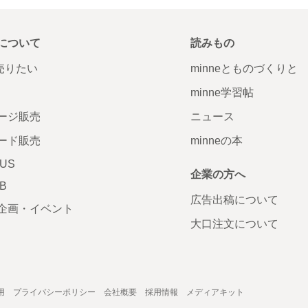
について
読みもの
で売りたい
minneとものづくりと
minne学習帖
ージ販売
ニュース
ード販売
minneの本
LUS
企業の方へ
AB
広告出稿について
企画・イベント
大口注文について
用
プライバシーポリシー
会社概要
採用情報
メディアキット