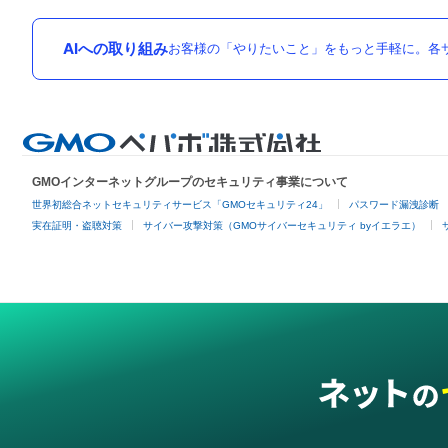
AIへの取り組み
お客様の「やりたいこと」をもっと手軽に。各サ
GMOインターネットグループのセキュリティ事業について
世界初総合ネットセキュリティサービス「GMOセキュリティ24」
パスワード漏洩診断
実在証明・盗聴対策
サイバー攻撃対策（GMOサイバーセキュリティ byイエラエ）