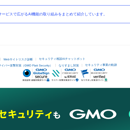
ービスで広がるAI機能の取り組みをまとめて紹介しています。
セキュリティ相談AIチャットボット
Webサイトリスク診断
セキュリティ事業の軌跡
サイバー攻撃対策（GMO Flatt Security）
なりすまし対策