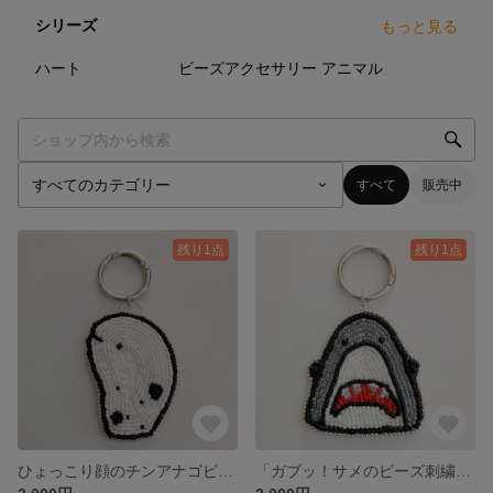
シリーズ
もっと見る
11
点
3
点
14
点
ハート
ビーズアクセサリー
アニマル
すべて
販売中
残り1点
残り1点
ひょっこり顔のチンアナゴビーズ刺繍キーホルダーチンアナゴ／海の生き物／水族館／ビーズ刺繍／キーホルダー／バッグチャーム／ハンドメイド／動物モチーフ／大人かわいい／個性的
「ガブッ！サメのビーズ刺繍キーホルダー」サメ／シャーク／海の生き物／ビーズ刺繍／キーホルダー／バッグチャーム／ハンドメイド／個性的／モノトーン／メンズライク／ユニセックス