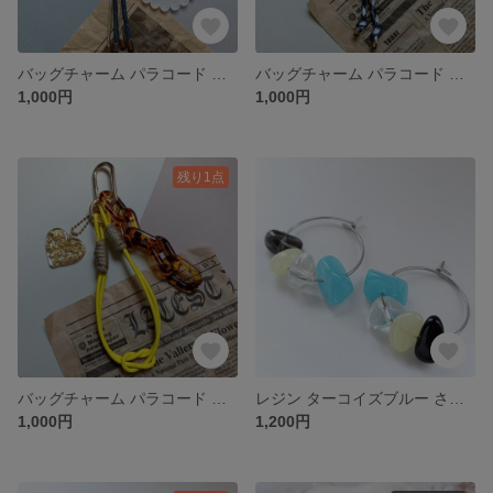
バッグチャーム パラコード リボン マットビーズ ホワイト ネイビー ゴールド 大人可愛い 大人キレイ シック 夜空 一点物 キーチャーム
バッグチャーム パラコード 花 フラワー ハート グミ ピンク 黒 格子柄 チェーン 可愛い フェミニン キーチャーム
1,000円
1,000円
残り1点
バッグチャーム パラコード イエロー べっ甲 ハート カジュアル 一点物 ゴールド 大きめチェーン キーチャーム
レジン ターコイズブルー さざれ石風 フープピアス シルバー シンプル カジュアル サージカルステンレス アレルギー対応
1,000円
1,200円