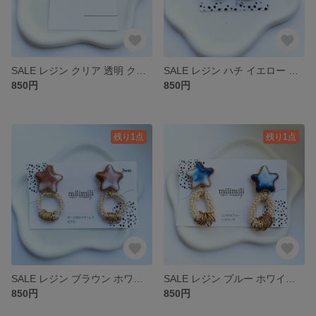
SALE レジン クリア 透明 クローバー 緑 グリーン 大人 シンプル 金具変更可能 サージカルステンレス ピアス ニッケルフリー イヤリング アレルギー対応 １点もの 幸せを呼ぶ四つ葉
SALE レジン ハチ イエロー 黄色 ゴールド ビーズ 丸 ラウンド ピアス サージカルステンレス アレルギー対応 一点もの
850円
850円
残り1点
残り1点
SALE レジン ブラウン ホワイト 星 スター ビーズ 夏 海 空 宇宙 ピアス サージカルステンレス アレルギー対応 １点もの グラデーション
SALE レジン ブルー ホワイト 星 スター ビーズ 夏 海 空 宇宙 イヤリング ニッケルフリー アレルギー対応 １点もの
850円
850円