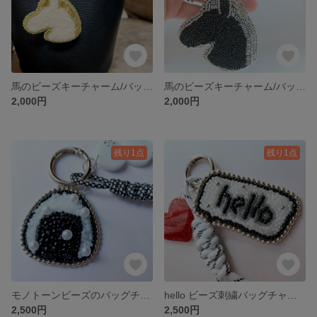
馬のビーズキーチャーム/バッグチャーム/ゴールド/ホワイト/アイボリー/金具変更/立体感/上品/大人っぽいチャーム/動物/鍵/干支/午年
馬のビーズキーチャーム/バッグチャーム/シルバー/ブラック/金具変更/立体感/シック/大人っぽいチャーム/動物/鍵/干支/午年
2,000円
2,000円
残り1点
残り1点
モノトーンビーズのバッグチャーム 大人の遊び心 ハンドメイドキーホルダー |おにぎり・ごま塩 キーチャーム ビーズ刺繍 レジン パラコード 白黒 パール おもしろい バラバラ組合せOK
hello ビーズ刺繍バッグチャーム モノトーン×ハート 大人可愛いキーホルダー| 英語 文字 レジン ビーズ刺繍 パラコード カジュアル キーチャーム キーホルダー キラキラ 赤 シルバ
2,500円
2,500円