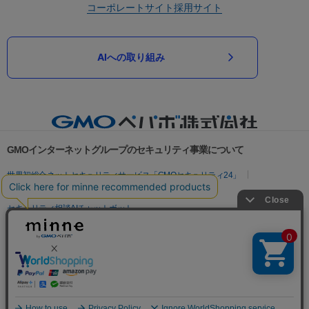
コーポレートサイト
採用サイト
AIへの取り組み
GMOインターネットグループのセキュリティ事業について
世界初総合ネットセキュリティサービス「GMOセキュリティ24」
パスワード漏洩診断
Webサイトリスク診断
セキュリティ相談AIチャットボット
実在証明・盗聴対策
サイバー攻撃対策（GMOサイバーセキュリティ byイエラエ）
サイバー攻撃対策（GMO Flatt Security）
なりすまし対策
セキュリティ事業の軌跡