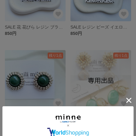
SALE 花 花びら レジン ブラウン ホワイト 茶 白 イヤリング アレルギー対応 ニッケルフリー
SALE レジン ビーズ イエロー 黄色 グラデーション イヤリング サージカルステンレス SALE １点もの
850円
850円
残り1点
残り1点
SALE レジン 深緑 モスグリーン シルバー ビーズ ラウンド 丸 花 ピアス SALE お得 １点もの
さな様 専用出品
850円
2,800円