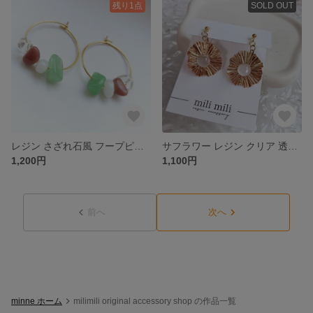
残り1点
SOLD OUT
レジン さざれ石風 フープピアス アースカラー ゴールド ミックス カジュアル ナチュラル シンプル
サフラワー レジン クリア 透明 花 大ぶり サージカルステンレス ニッケルフリー アレルギー対応
1,200円
1,100円
前へ
次へ
minne ホーム
milimili original accessory shop の作品一覧