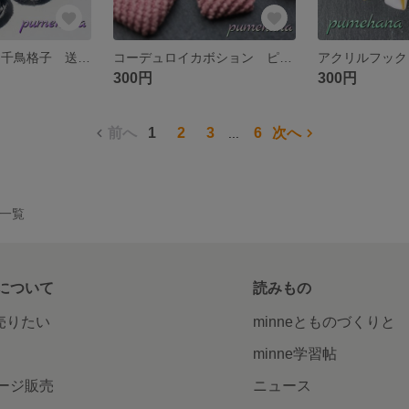
ボールチャーム 千鳥格子 送料無料
コーデュロイカボション ピンク スクエア 送料無料
300円
300円
前へ
1
2
3
6
次へ
...
品一覧
について
読みもの
で売りたい
minneとものづくりと
minne学習帖
ージ販売
ニュース