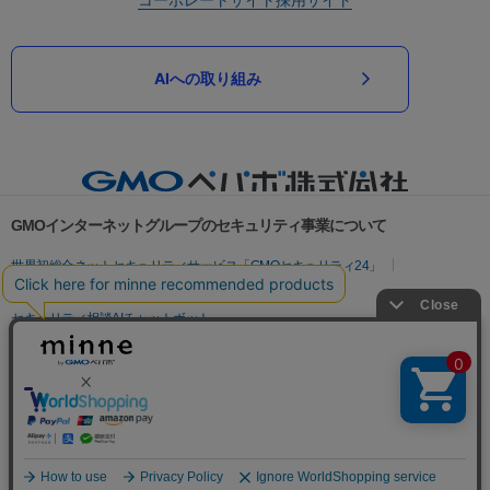
AIへの取り組み
GMOインターネットグループのセキュリティ事業について
世界初総合ネットセキュリティサービス「GMOセキュリティ24」
パスワード漏洩診断
Webサイトリスク診断
セキュリティ相談AIチャットボット
実在証明・盗聴対策
サイバー攻撃対策（GMOサイバーセキュリティ byイエラエ）
サイバー攻撃対策（GMO Flatt Security）
なりすまし対策
セキュリティ事業の軌跡