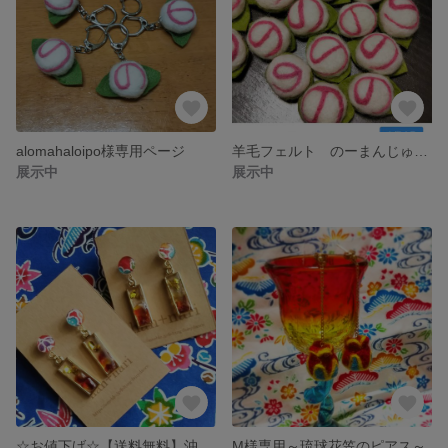
alomahaloipo様専用ページ
羊毛フェルト のーまんじゅう ストラップ のまんじゅう
展示中
展示中
☆お値下げ☆【送料無料】沖縄から～琉球ガラスと紅型のピアス～
M様専用～琉球花笠のピアス～