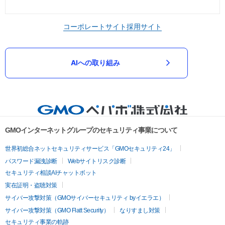
コーポレートサイト
採用サイト
AIへの取り組み
GMOインターネットグループのセキュリティ事業について
世界初総合ネットセキュリティサービス「GMOセキュリティ24」
パスワード漏洩診断
Webサイトリスク診断
セキュリティ相談AIチャットボット
実在証明・盗聴対策
サイバー攻撃対策（GMOサイバーセキュリティ byイエラエ）
サイバー攻撃対策（GMO Flatt Security）
なりすまし対策
セキュリティ事業の軌跡