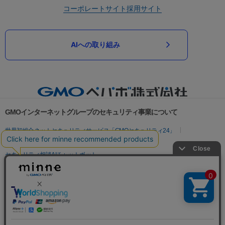
コーポレートサイト
採用サイト
AIへの取り組み
GMOインターネットグループのセキュリティ事業について
世界初総合ネットセキュリティサービス「GMOセキュリティ24」
パスワード漏洩診断
Webサイトリスク診断
セキュリティ相談AIチャットボット
実在証明・盗聴対策
サイバー攻撃対策（GMOサイバーセキュリティ byイエラエ）
サイバー攻撃対策（GMO Flatt Security）
なりすまし対策
セキュリティ事業の軌跡