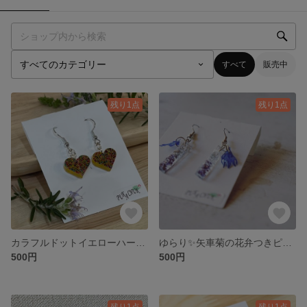
すべて
販売中
残り1点
残り1点
カラフルドットイエローハートピアス💛
ゆらり✨矢車菊の花弁つきピアス
500円
500円
残り1点
残り1点