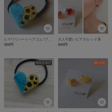
ヒマワリハートヘアゴム /ブルー系
大人可愛いピアス/レッド系
300円
500円
SOLD OUT
残り1点