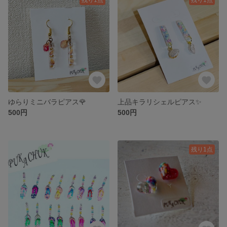
ゆらりミニバラピアス🌹
上品キラリシェルピアス✨
500円
500円
残り1点