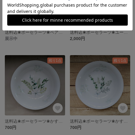
送料込❀ポーセラーツ❀ペアどんぶり＋れんげセット
送料込❀ポーセラーツ❀ユーカリスクエア鉢5点セット
展示中
2,000円
残り1点
残り1点
送料込❀ポーセラーツ❀かすみ草×グリーンブーケローボウル
送料込❀ポーセラーツ❀かすみ草×グリーンブーケプレート
700円
700円