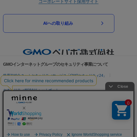
コーポレートサイト
採用サイト
AIへの取り組み
GMOインターネットグループのセキュリティ事業について
世界初総合ネットセキュリティサービス「GMOセキュリティ24」
パスワード漏洩診断
Webサイトリスク診断
セキュリティ相談AIチャットボット
実在証明・盗聴対策
サイバー攻撃対策（GMOサイバーセキュリティ byイエラエ）
サイバー攻撃対策（GMO Flatt Security）
なりすまし対策
セキュリティ事業の軌跡