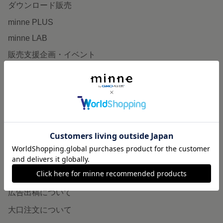
ダウンロード販売
minne PLUS
minne LAB
販売支援企画・イベント
読みもの
minneとものづくりと
minne学習帖
ニュース
minneの本
企業の方へ
広告出稿について
大口注文について