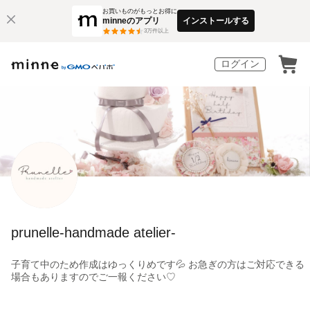
お買いものがもっとお得に
minneのアプリ
インストールする
3
万件以上
ログイン
prunelle-handmade atelier-
子育て中のため作成はゆっくりめです💦 お急ぎの方はご対応できる
場合もありますのでご一報ください♡