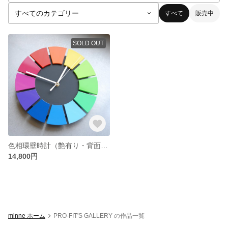
すべて
販売中
SOLD OUT
色相環壁時計（艶有り・背面黒）
14,800円
minne ホーム
PRO-FIT'S GALLERY の作品一覧