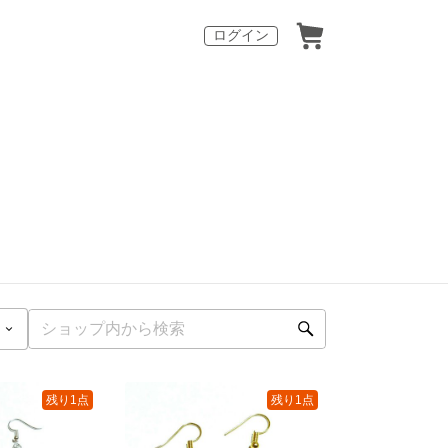
ログイン
残り1点
残り1点