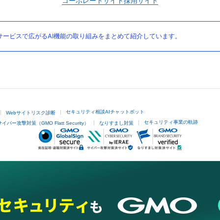
コーポレートサイト
採用サイト
ービスで広がるAI機能の取り組みをまとめて紹介しています。
セキュリティ相談AIチャットボット
Webサイトリスク診断
セキュリティ事業の軌跡
サイバー攻撃対策（GMO Flatt Security）
なりすまし対策