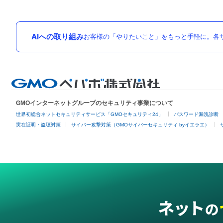
AIへの取り組み
お客様の「やりたいこと」をもっと手軽に。各サ
GMOインターネットグループのセキュリティ事業について
世界初総合ネットセキュリティサービス「GMOセキュリティ24」
パスワード漏洩診断
実在証明・盗聴対策
サイバー攻撃対策（GMOサイバーセキュリティ byイエラエ）