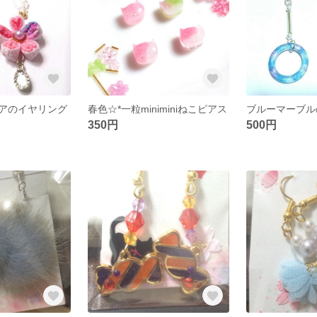
アのイヤリング
春色☆*一粒miniminiねこピアス
350円
500円