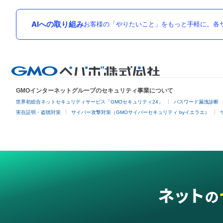
AIへの取り組み
お客様の「やりたいこと」をもっと手軽に。各サ
GMOインターネットグループのセキュリティ事業について
世界初総合ネットセキュリティサービス「GMOセキュリティ24」
パスワード漏洩診断
実在証明・盗聴対策
サイバー攻撃対策（GMOサイバーセキュリティ byイエラエ）