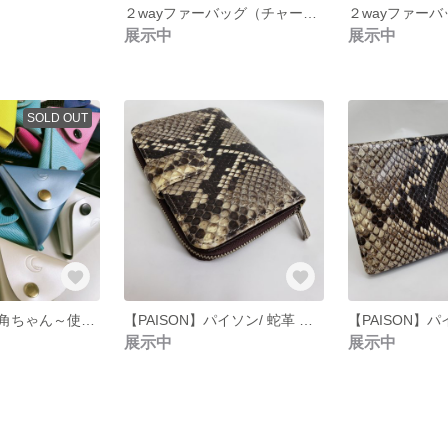
２wayファーバッグ（チャーム別売）
展示中
展示中
SOLD OUT
［入荷待ち］三角ちゃん～使い方いろいろコンパクトマルチポーチ～
【PAISON】パイソン/ 蛇革 ウォレット
展示中
展示中