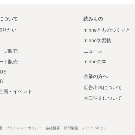
について
読みもの
で売りたい
minneとものづくりと
minne学習帖
ージ販売
ニュース
ード販売
minneの本
LUS
企業の方へ
AB
広告出稿について
企画・イベント
大口注文について
用
プライバシーポリシー
会社概要
採用情報
メディアキット