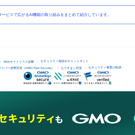
ービスで広がるAI機能の取り組みをまとめて紹介しています。
セキュリティ相談AIチャットボット
Webサイトリスク診断
セキュリティ事業の軌跡
サイバー攻撃対策（GMO Flatt Security）
なりすまし対策