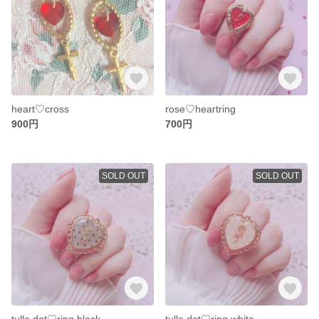
heart♡cross
rose♡heartring
900円
700円
SOLD OUT
SOLD OUT
tulle dot♡ring.black
tulle dot♡ring.white