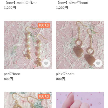
【new】metal♡silver
【new】silver♡heart
1,200円
1,200円
残り1点
perl♡bare
pink♡heart
800円
900円
残り1点