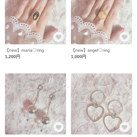
【new】maria♡ring
【new】angel♡ring
1,200円
1,000円