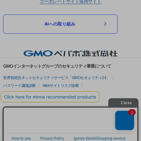
コーポレートサイト
採用サイト
AIへの取り組み
GMOインターネットグループのセキュリティ事業について
世界初総合ネットセキュリティサービス「GMOセキュリティ24」
パスワード漏洩診断
Webサイトリスク診断
セキュリティ相談AIチャットボット
実在証明・盗聴対策
サイバー攻撃対策（GMOサイバーセキュリティ byイエラエ）
サイバー攻撃対策（GMO Flatt Security）
なりすまし対策
セキュリティ事業の軌跡