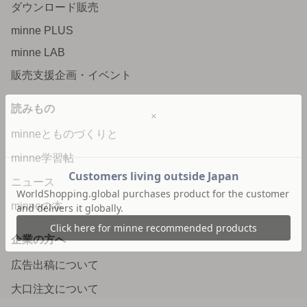
ダウンロード販売
minne PLUS
minne LAB
販売支援企画・イベント
読みもの
minneとものづくりと
minne学習帖
ニュース
minneの本
企業の方へ
広告出稿について
大口注文について