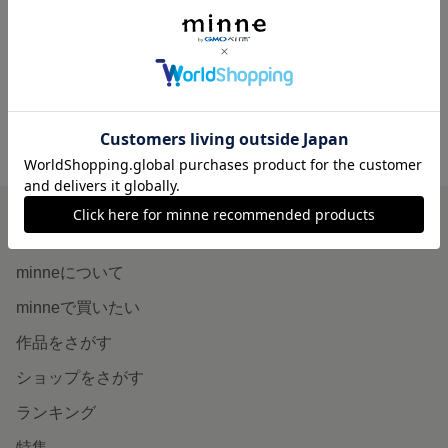
【オーバルチャーム】 選べる12色 お名前キーホルダー 名入れ くすみカラー 推しカラー プレゼント お揃い ペア 部活 推し活 席札
【オーダー】アルファベットキーホルダー
800円
6,000円
minne ホーム
prefere-aki の作品一覧
minneを知る
minneについて
minneで買いたい
作品をさがす
ショップをさがす
ランキング
特集