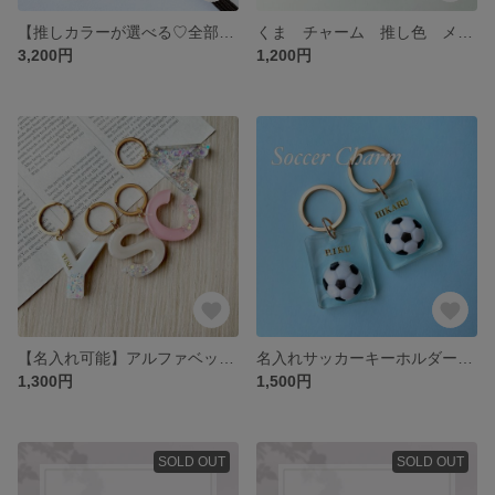
【推しカラーが選べる♡全部セット】 推し色くまちゃん パラコード2本 + イニシャルハート付き バッグチャーム 推し活 推し色 推しカラー メンバーカラー メンカラ くま リボン レジン プレゼント
くま チャーム 推し色 メンバーカラー メンカラ リボン 推し活
3,200円
1,200円
【名入れ可能】アルファベットキーホルダー アルファベットチャーム イニシャルキーホルダー イニシャルチャーム キーリング プレゼント ギフト 贈り物 卒業記念 卒団記念 お揃い 文字入れ 入園 入学
名入れサッカーキーホルダー <色の変更可能> 部活キーホルダー 部活チャーム スポーツキーホルダー プレゼント 卒団 卒部 入園 入学 文字入れ チーム名入れ お名前キーホルダー 記念品
1,300円
1,500円
SOLD OUT
SOLD OUT