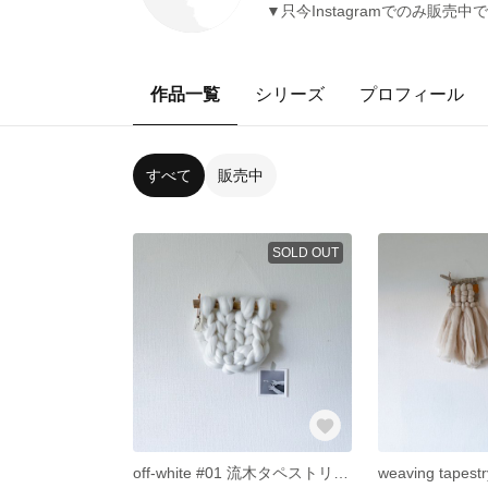
▼只今Instagramでのみ販売中です🧶 h
作品一覧
シリーズ
プロフィール
すべて
販売中
SOLD OUT
off-white #01 流木タペストリー チャンキーニット 羊毛タペストリー 韓国インテリア