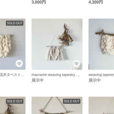
3,000円
4,300円
SOLD OUT
再販 𖤘 knit #01 流木タペストリー チャンキーニット 羊毛タペストリー 韓国インテリア
macramé weaving tapestry グレージュ マクラメ タペストリー
weaving tapest
展示中
展示中
SOLD OUT
SOLD OUT