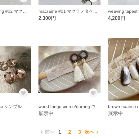
macramé key ring #02 マクラメキーホルダー
macrame #01 マクラメタペストリー
weaving tapest
2,300円
4,200円
small clear pierce シンプル 小粒 ピアス イヤリング ピンク ブラウン
wood fringe pierce/earring ウッド フリンジ ピアス イヤリング
展示中
展示中
前へ
1
2
3
次へ