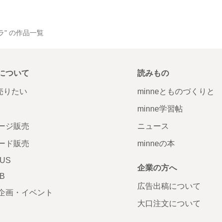
. "イーラ" の作品一覧
について
読みもの
で売りたい
minneとものづくりと
minne学習帖
ージ販売
ニュース
ード販売
minneの本
LUS
企業の方へ
AB
広告出稿について
企画・イベント
大口注文について