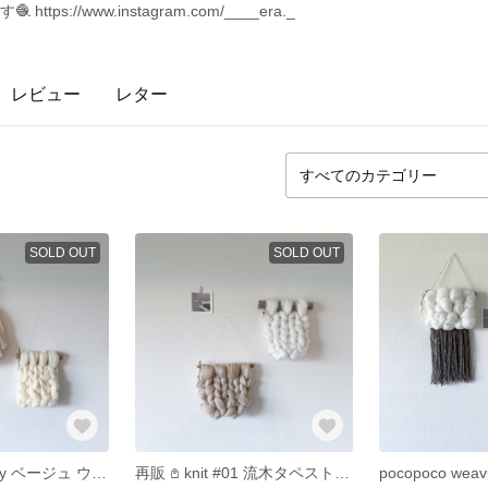
ttps://www.instagram.com/____era._
レビュー
レター
SOLD OUT
SOLD OUT
weaving tapestry ベージュ ウィービング タペストリー アイボリー チャンキーニットタペストリー
再販 𖤘 knit #01 流木タペストリー チャンキーニット 羊毛タペストリー 韓国インテリア