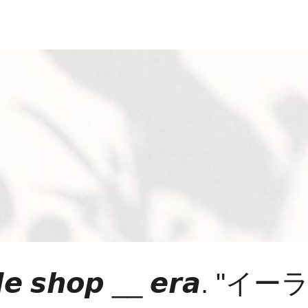
𝙙𝙚 𝙨𝙝𝙤𝙥 __ 𝙚𝙧𝙖. "イー