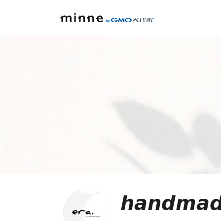
𝙝𝙖𝙣𝙙𝙢𝙖