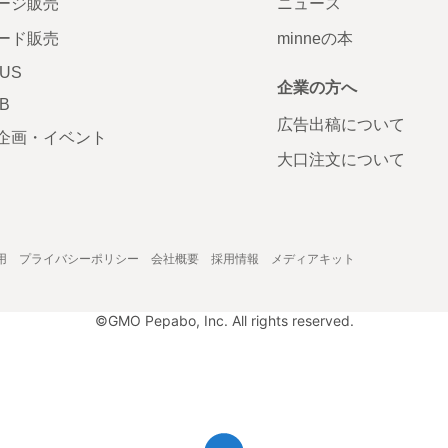
ージ販売
ニュース
ード販売
minneの本
LUS
企業の方へ
AB
広告出稿について
企画・イベント
大口注文について
用
プライバシーポリシー
会社概要
採用情報
メディアキット
©GMO Pepabo, Inc. All rights reserved.