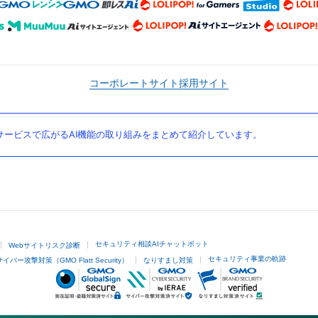
コーポレートサイト
採用サイト
ービスで広がるAI機能の取り組みをまとめて紹介しています。
セキュリティ相談AIチャットボット
Webサイトリスク診断
セキュリティ事業の軌跡
サイバー攻撃対策（GMO Flatt Security）
なりすまし対策