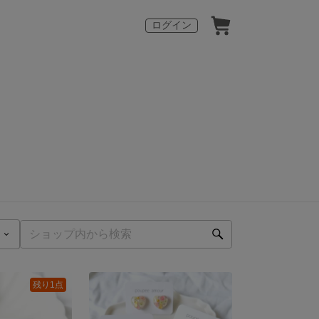
ログイン
残り1点