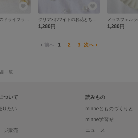
ころんとした形のドライフラワーイヤリング/ピアス
クリア×ホワイトのお花とちゅるんとしたドロップが揺れるイヤリング
1,280円
1,280円
前へ
1
2
3
次へ
の作品一覧
について
読みもの
で売りたい
minneとものづくりと
minne学習帖
ージ販売
ニュース