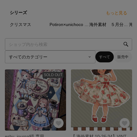
シリーズ
もっと見る
5
点
87
点
39
点
クリスマス
Potiron×unichoco コラボ
海外素材 ５月分 ８
すべて
販売中
SOLD OUT
eshu_journal様 専用
【 海外素材 10-26-34】VINTAGE ROSE GIRLS素材 写真用紙 人物素材 ステッカー 人物ステッカー コラージュ