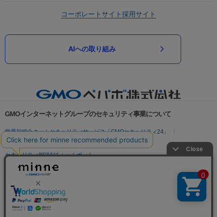
コーポレートサイト
採用サイト
AIへの取り組み
GMOインターネットグループのセキュリティ事業について
世界初総合ネットセキュリティサービス「GMOセキュリティ24」
パスワード漏洩診断
Webサイトリスク診断
セキュリティ相談AIチャットボット
実在証明・盗聴対策
サイバー攻撃対策（GMOサイバーセキュリティ byイエラエ）
サイバー攻撃対策（GMO Flatt Security）
なりすまし対策
セキュリティ事業の軌跡