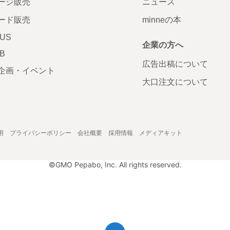
ージ販売
ニュース
ード販売
minneの本
LUS
企業の方へ
AB
広告出稿について
企画・イベント
大口注文について
用
プライバシーポリシー
会社概要
採用情報
メディアキット
©GMO Pepabo, Inc. All rights reserved.