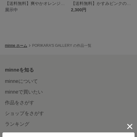
【送料無料】爽やかオレンジのドライリース
【送料無料】かすみピンクのナチュラルドライリース
展示中
2,300円
minne ホーム
PORIKARA'S GALLERY の作品一覧
minneを知る
minneについて
minneで買いたい
作品をさがす
ショップをさがす
ランキング
特集