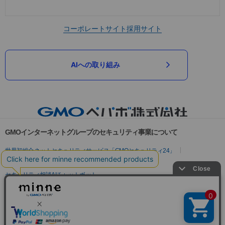
コーポレートサイト
採用サイト
AIへの取り組み
GMOインターネットグループのセキュリティ事業について
世界初総合ネットセキュリティサービス「GMOセキュリティ24」
パスワード漏洩診断
Webサイトリスク診断
セキュリティ相談AIチャットボット
実在証明・盗聴対策
サイバー攻撃対策（GMOサイバーセキュリティ byイエラエ）
サイバー攻撃対策（GMO Flatt Security）
なりすまし対策
セキュリティ事業の軌跡