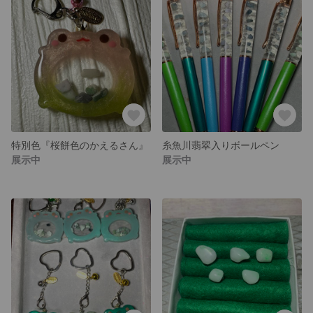
特別色『桜餅色のかえるさん』
糸魚川翡翠入りボールペン
展示中
展示中