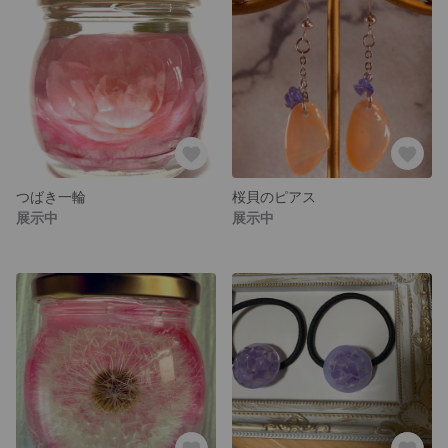
つばき一輪
桜貝のピアス
展示中
展示中