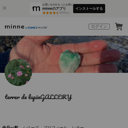
お買いものがもっとお得に
minneのアプリ
インストールする
3
万件以上
ログイン
terrer de lapinGALLERY
作品一覧
シリーズ
プロフィール
レター