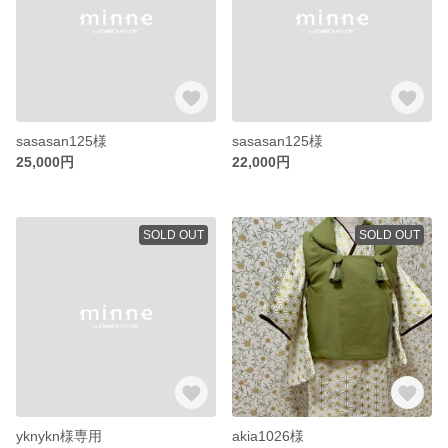
sasasan125様
sasasan125様
25,000円
22,000円
SOLD OUT
SOLD OUT
yknykn様専用
akia1026様