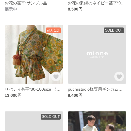
お花の甚平*サンプル品
お花の刺繍のネイビー甚平*90-110size 〈ぽわんパンツ〉ﾗｽﾄ1点
展示中
8,500円
残り1点
SOLD OUT
リバティ甚平*80-100size 〈ぽわんパンツ〉ﾗｽﾄ1点
puchiistudio様専用ギンガムチェックの浴衣
13,000円
8,400円
SOLD OUT