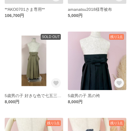
**AKO0701さま専用**
amanatsu2018様専被布
106,700円
5,000円
SOLD OUT
残り1点
5歳男の子 好きな色で七五三の袴
5歳男の子 黒の袴
8,000円
8,000円
残り1点
残り1点