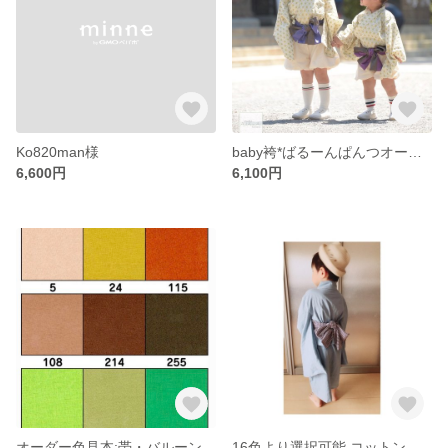
Ko820man様
baby袴*ばるーんぱんつオーダーメイド
6,600円
6,100円
オーダー色見本:帯・バルーンパンツ・被布
16色より選択可能 コットンリネンの浴衣