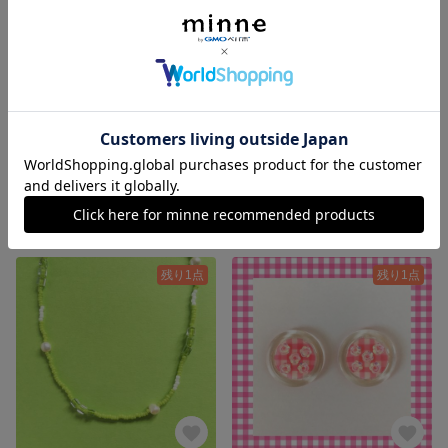
petit necklace/pink
petit necklace/blue
1,800円
1,800円
残り1点
残り1点