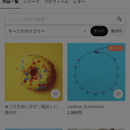
作品一覧
シリーズ
プロフィール
レター
すべて
販売中
残り1点
★ご注文前に必ずご確認ください★
rainbow_A necklace
展示中
1,900円