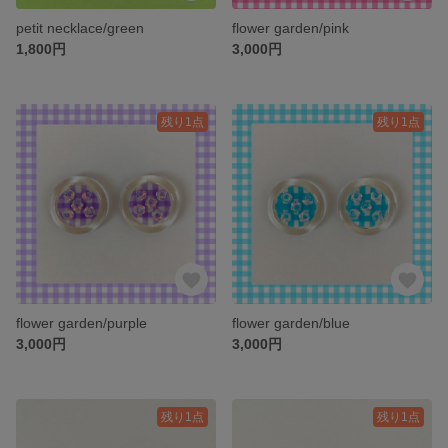
petit necklace/green
flower garden/pink
1,800円
3,000円
残り1点
残り1点
flower garden/purple
flower garden/blue
3,000円
3,000円
残り1点
残り1点