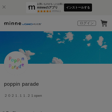
お買いものがもっとお得に
minneのアプリ
インストールする
3
万件以上
ログイン
poppin parade
２０２１.１１.２１open