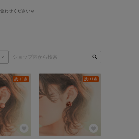
合わせください☺︎
残り1点
残り1点