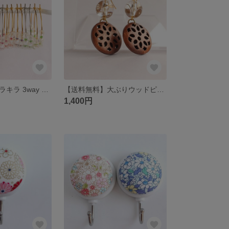
【送料無料】キラキラ 3way ピアス｜オーロラビーズ｜ストーン｜サージカルステンレス対応｜シルバー｜大人かわいい｜仕事｜おでかけ｜使いわけ｜大ぶり｜小ぶり｜ビーズ｜揺れる｜涼しげ｜夏｜軽量｜アレンジ
【送料無料】大ぶりウッドピアス｜クリア｜ボール｜ウッド｜サージカルステンレス対応｜ゴールド｜大人かわいい｜おでかけ｜浴衣｜揺れる｜ナチュラル｜透かし｜落ち着いた｜涼しげ｜夏｜軽量｜アレンジ
1,400円