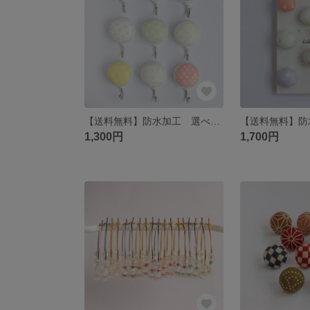
【送料無料】防水加工 選べる個数 ドット パステルカラー マグネットフック｜2個 3個 5個｜かわいい｜ピンク｜むらさき｜きみどり｜水色｜黄色｜カラフル｜ぷっくり｜マグネット｜フック｜子ども部屋
1,300円
1,700円