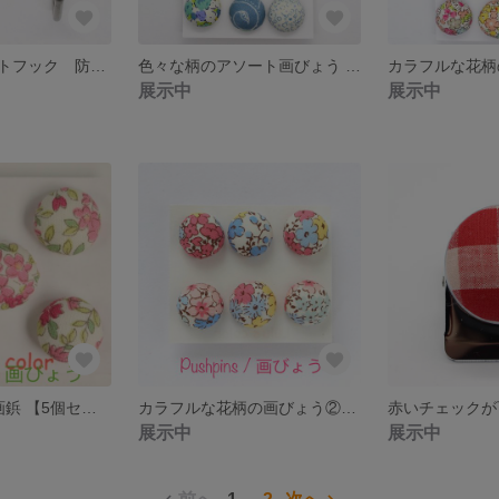
花柄 マグネットフック 防水加工 2個セット 黄色 緑
色々な柄のアソート画びょう 12個セット
展示中
展示中
しっとり 花柄 画鋲 【5個セット】※送料無料
カラフルな花柄の画びょう② 6個セット
展示中
展示中