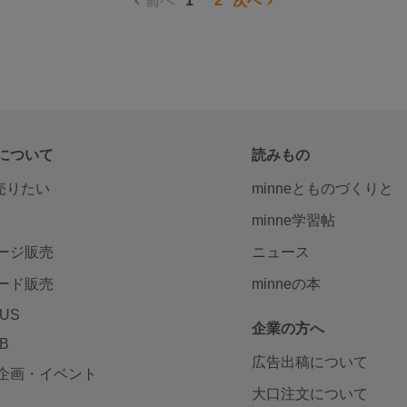
前へ
1
2
次へ
について
読みもの
で売りたい
minneとものづくりと
minne学習帖
ージ販売
ニュース
ード販売
minneの本
LUS
企業の方へ
AB
広告出稿について
企画・イベント
大口注文について