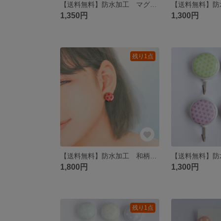
【送料無料】防水加工 マグネット 選べる個数 和柄 フック｜2個 3個 5個｜選べる柄｜和風｜日本｜落ち着いた｜みどり｜あずき色｜赤｜紺青｜紺色｜金｜麻の葉｜幾何学｜菊菱｜菊水｜破れ紗綾型
1,350円
1,300円
残り1点
【送料無料】防水加工 和柄 ピアス イヤリング 選べるパーツ｜選べる色｜推し活｜ポップカラー｜黄色｜オレンジ｜きみどり｜水色｜青｜むらさき｜ピンク｜赤｜伝統柄｜麻の葉｜カジュアル｜お出かけ
1,800円
1,300円
残り1点