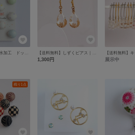
【送料無料】防水加工 ドット パステルカラー 画びょう｜選べる個数｜6個 8個 10個｜かわいい｜ピンク｜むらさき｜きみどり｜水色｜カラフル｜ぷっくり｜画鋲｜プッシュピン｜ピン｜
【送料無料】しずくピアス｜クリアピアス｜ゴールド｜樹脂ピアス｜サージカルステンレス｜ノンホールピアス｜大人かわいい｜おでかけ｜浴衣｜揺れる｜透かし｜落ち着いた｜涼しげ｜夏｜透明
1,300円
展示中
残り1点