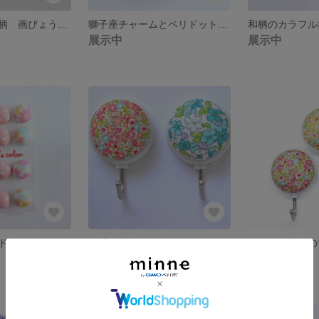
【送料無料】和柄 画びょう 選べる個数｜3個 5個 10個 セット｜和風｜日本｜落ち着いた色｜抹茶｜黄土色｜あずき色｜赤｜紺青｜紺色｜画鋲｜プッシュピン｜ピン｜くすみ色｜伝統柄｜麻の葉｜青海波｜市松
獅子座チャームとペリドットシマーのピアス 2点セット
展示中
展示中
うさぎとお花とドットの画びょう 12個セット
可愛い花柄のマグネットフック 2個セット
展示中
展示中