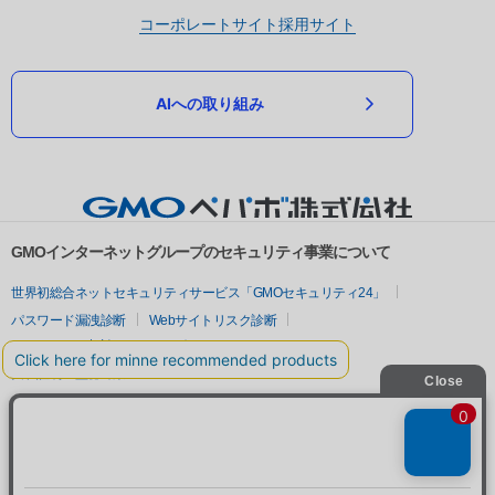
コーポレートサイト
採用サイト
AIへの取り組み
GMOインターネットグループのセキュリティ事業について
世界初総合ネットセキュリティサービス「GMOセキュリティ24」
パスワード漏洩診断
Webサイトリスク診断
セキュリティ相談AIチャットボット
実在証明・盗聴対策
サイバー攻撃対策（GMOサイバーセキュリティ byイエラエ）
サイバー攻撃対策（GMO Flatt Security）
なりすまし対策
セキュリティ事業の軌跡