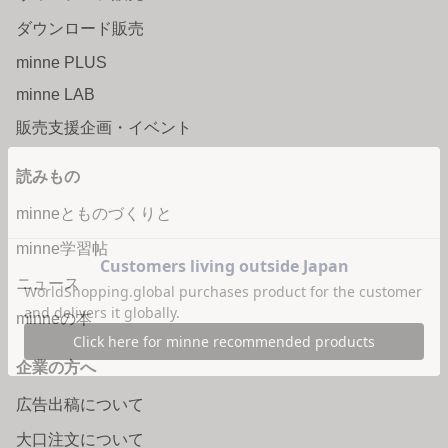
ダウンロード販売
minne PLUS
minne LAB
販売支援企画・イベント
読みもの
minneとものづくりと
minne学習帖
ニュース
minneの本
企業の方へ
広告出稿について
大口注文について