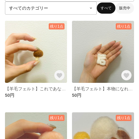
すべて
販売中
残り1点
残り1点
【羊毛フェルト】これであなたも1UP
【羊毛フェルト】本物になれなかったシリーズ第一弾「ほ」
50円
50円
残り1点
残り1点