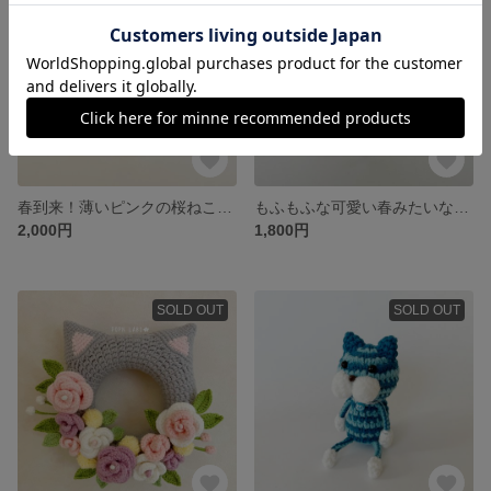
春到来！薄いピンクの桜ねこぴ【猫 / キーホルダー / 出産祝い / ベビー 】
もふもふな可愛い春みたいな黄色のミニねこぴ【猫 / ミケ猫 / キーホルダー / お祝い / 出産祝い】
2,000円
1,800円
SOLD OUT
SOLD OUT