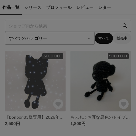
作品一覧
シリーズ
プロフィール
レビュー
レター
すべて
販売中
SOLD OUT
SOLD OUT
【bonbon83様専用】2026年の干支は馬！可愛い馬のポ二二
もふもふお耳な黒色のトイプードルのミニわんぬ【犬 / キーホルダー / お祝い / 出産祝い】
2,500円
1,800円