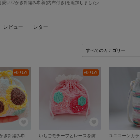
愛い♡かぎ針編み巾着(内布付き)を追加しました♪
レビュー
レター
残り1点
残り1点
ひまわり咲く かぎ針編み巾着ポーチ
いちごモチーフとレースを飾ったかぎ針編み巾着