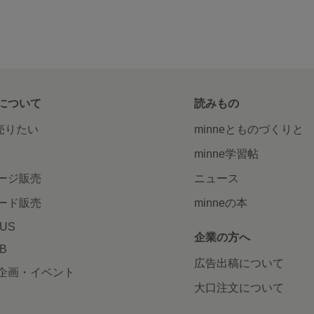
について
読みもの
で売りたい
minneとものづくりと
minne学習帖
ージ販売
ニュース
ード販売
minneの本
LUS
企業の方へ
AB
広告出稿について
企画・イベント
大口注文について