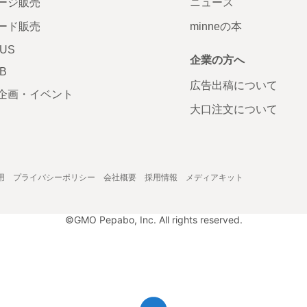
ージ販売
ニュース
ード販売
minneの本
LUS
企業の方へ
AB
広告出稿について
企画・イベント
大口注文について
用
プライバシーポリシー
会社概要
採用情報
メディアキット
©GMO Pepabo, Inc. All rights reserved.