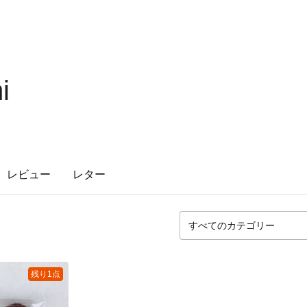
i
レビュー
レター
残り1点