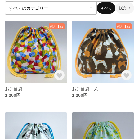
すべて
販売中
残り1点
残り1点
お弁当袋
お弁当袋 犬
1,200円
1,200円