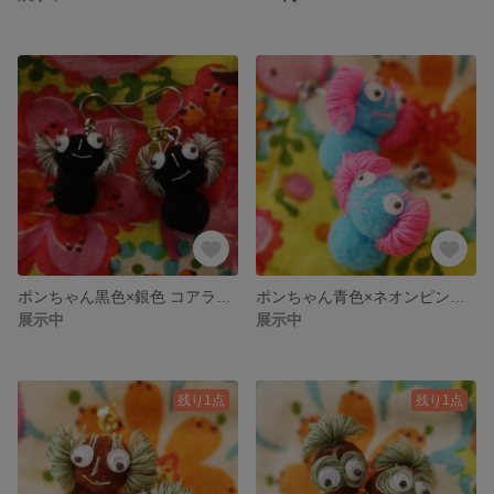
ポンちゃん黒色×銀色 コアラ型 フックピアス両耳用 👀☆おもしろピアス★レトロ雑貨★ファンシー雑貨☆動眼👀
ポンちゃん青色×ネオンピンク色 コアラ型 キャラクターピアス両耳用 👀☆蛍光色のピアス★レトロ雑貨★ファンシー雑貨☆動眼👀
展示中
展示中
残り1点
残り1点