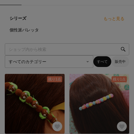
シリーズ
もっと見る
4
点
個性派バレッタ
すべて
販売中
残り1点
残り1点