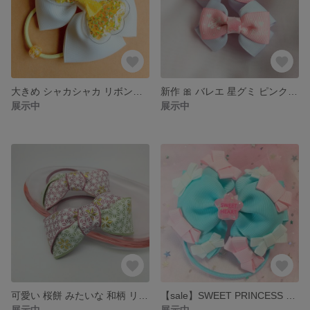
大きめ シャカシャカ リボンヘアゴム ☆ 存在感抜群 イエロー りぼん へあごむ
新作 🎀 バレエ 星グミ ピンク リボンヘアゴム 可愛い
展示中
展示中
可愛い 桜餅 みたいな 和柄 リボンヘアゴム 2本 セット
【sale】SWEET PRINCESS リボン
展示中
展示中