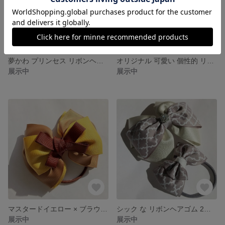
夢かわ プリンセス リボンヘアゴム ☆ 光沢 華やか 大きめ ピンク リボン
オリジナル 可愛い 個性的 リボンヘアゴム モロッカン柄
展示中
展示中
マスタードイエロー × ブラウン 落ち着いた 大人可愛い リボンヘアゴム ☆ 大人カラー シック 可愛い
シック な リボンヘアゴム 2個 セット ☆ シルバー サテンリボン × グレー モロッカン柄 フォーマル お揃い リボン 親子 姉妹
展示中
展示中