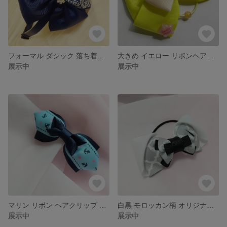
フォーマル ダシック 落ち着いた マスク柄 リボン ヘアカチューシャ ☆ キラキラ ビジュー がワンポイント 上品 クラシカル カチューシャ 特別な日 ドレス と一緒に♪
大きめ イエロー リボンヘアゴム ☆ 星 りぼん へあごむ ビタミンカラー 存在感抜群 目立つ 可愛い キッズ
展示中
展示中
マリン リボン ヘアクリップ ☆ イカリマーク ⚓️ 星 ブルー 夏
白黒 モロッカン柄 オリジナル リボンヘアゴム ☆ 大きめ シック りぼん へあごむ モノトーン 大人可愛い 大人っぽい
展示中
展示中