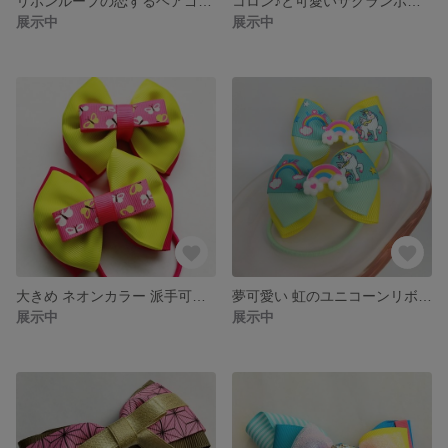
リボンループの恋するヘアゴムセット❤️
コロン♪と可愛いサクランボ🍒リボンのヘアゴム
展示中
展示中
大きめ ネオンカラー 派手可愛い リボンヘアゴム 2本 セット ☆ 目立つ ドデカ りぼん へあごむ 蝶々 ピンク イエロー
夢可愛い 虹のユニコーンリボン セット 🎀
展示中
展示中