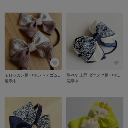
モロッカン柄 リボンヘアゴム ☆ お揃い りぼん へあごむ 上品 可愛い 茶色 チョコ モカ
華やか 上品 ダマスク柄 リボンヘアゴム ☆ フォーマル 大切な日 大きめ りぼん
展示中
展示中