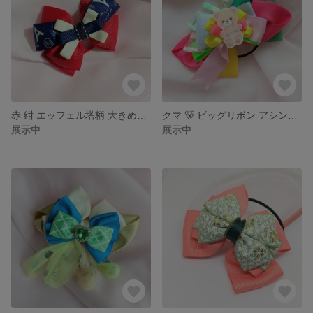
赤 紺 エッフェル塔柄 大きめリボン ヘアゴム
クマ 🐻 ビッグリボン アシンメトリー リボンヘアゴム ☆ 大きめ カラフル くまちゃん りぼん へあごむ 目立つ 目印 運動会
展示中
展示中