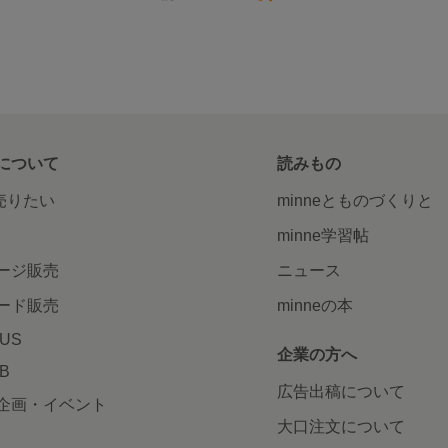
について
読みもの
で売りたい
minneとものづくりと
minne学習帖
ージ販売
ニュース
ード販売
minneの本
LUS
企業の方へ
AB
広告出稿について
企画・イベント
大口注文について