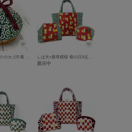
唐草パッチワークのカゴ巾着 『着物バッグにも。』
しば犬×唐草模様 母の日3点セット《赤》 「母の日のプレゼントにいかがでしょうか。」 ちいさなエコバッグにも。
展示中