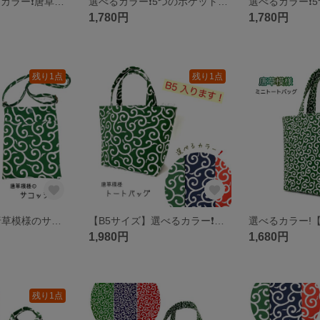
【New!】選べるカラー❗️唐草模様《中柄》の3ポケット巾着型ショルダーバッグ ＊小さめサイズ＊
選べるカラー❗️5つのポケット付き ミニバッグ 《唐草模様》バッグインバッグやインテリアトートにも。
1,780円
1,780円
残り1点
残り1点
選べるカラー❗️唐草模様のサコッシュ 縦型《中柄》 「御朱印帳もすっきり収まります」 斜め掛けバッグ
【B5サイズ】選べるカラー❗️【唐草模様《中柄》】 トートバッグ 『B5 入ります。』
1,980円
1,680円
残り1点