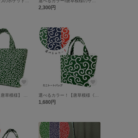
選べるカラー❗️5つのポケット付き ミニバッグ 《唐草模様:中柄》バッグインバッグやインテリアトートにも。
選べるカラー❗️唐草模様のサコッシュ 横型《中柄》 「御朱印帳もすっきり収まります」 斜め掛けバッグ
2,300円
選べるカラー!【唐草模様】 ミニトートバッグ
選べるカラー！【唐草模様《中柄》】 ミニトートバッグ
1,680円