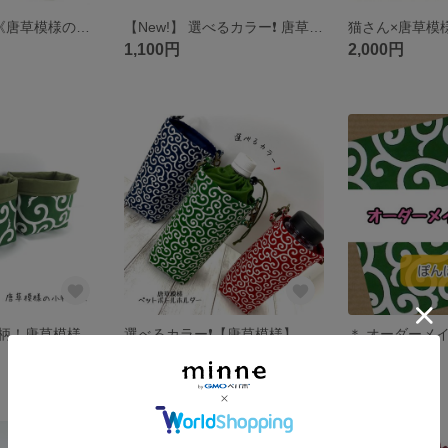
選べるカラー❗️ 《唐草模様の小銭入れ》
【New!】 選べるカラー❗️ 唐草模様の お札も入る小銭入れ 『小物を入れるミニポーチとしても。』
1,100円
2,000円
選べるカラーと柄！唐草模様の小物入れ 『マスクやカギ入れにも。』
選べるカラー❗️【唐草模様】ペットボトルホルダー
1,580円
展示中