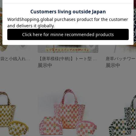
御朱印帳 手提げ袋と小銭入れのセット 《風神雷神》[送料無料]
【唐草模様(中柄)】トート型 小物入れ [送料無料] レジ袋やエコバッグの収納にも。
展示中
展示中