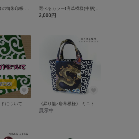
猫さん×唐草模様の御朱印帳 手提げと小銭入れのセット
選べるカラー❗️唐草模様(中柄)のウォールポケット 3点セット
2,000円
＊ オーダーメイドについて ＊《ぽんぽこ60》
《昇り龍×唐草模様》 ミニトートバッグ [送料無料] 「エコバッグにも。」
展示中