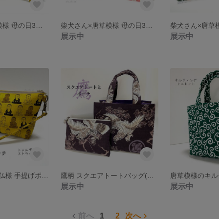
柴犬さん×唐草模様 母の日3点セット《からし》 「母の日のプレゼントにいかがでしょうか。」 ちいさなエコバッグにも。
柴犬さん×唐草模様 母の日3点セット《さくら》 「母の日のプレゼントにいかがでしょうか。」 ちいさなエコバッグにも。
展示中
展示中
【現品限り】大仏様 手提げポーチ《からし》 ［マチ広タイプ］『ショルダーストラップ付き！』
鷹柄 スクエアトートバッグ(マチ広)とポーチ［送料無料］
展示中
展示中
前へ
1
2
次へ