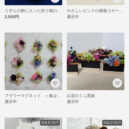
うずらの卵に入った折り鶴の巣ごもり
やさしいピンクの薔薇コサージュ
2,500円
展示中
フラワーマグネット ～春はな～
お花のミニ黒板
展示中
展示中
SOLD OUT
SOLD OUT