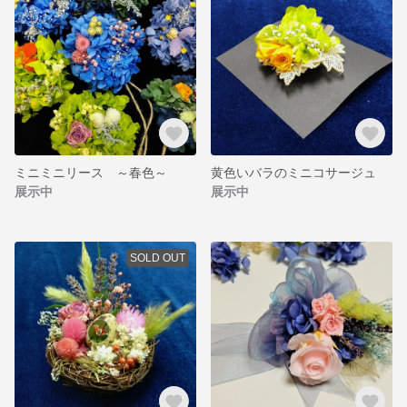
ミニミニリース ～春色～
黄色いバラのミニコサージュ
展示中
展示中
SOLD OUT