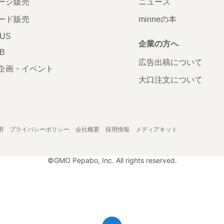
ージ販売
ニュース
ード販売
minneの本
LUS
企業の方へ
AB
広告出稿について
企画・イベント
大口注文について
用
プライバシーポリシー
会社概要
採用情報
メディアキット
©GMO Pepabo, Inc. All rights reserved.