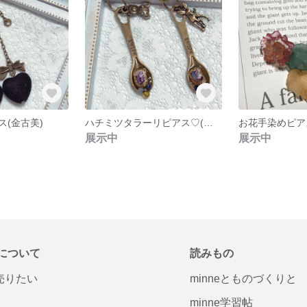
(金古美)
ハチミツタラーリピアス♡(金古美)
お花手染めピア
展示中
展示中
について
読みもの
で売りたい
minneとものづくりと
minne学習帖