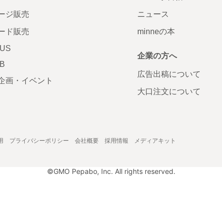
ージ販売
ニュース
ード販売
minneの本
LUS
企業の方へ
AB
広告出稿について
企画・イベント
大口注文について
用
プライバシーポリシー
会社概要
採用情報
メディアキット
©GMO Pepabo, Inc. All rights reserved.