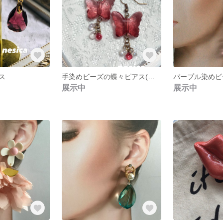
ス
手染めビーズの蝶々ピアス(金古美)
パープル染めビ
展示中
展示中