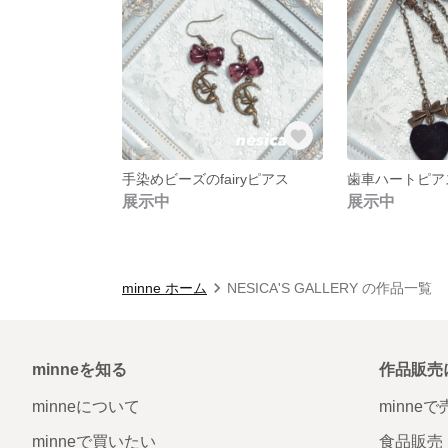
手染めビーズのfairyピアス
歯車ハートピアス
展示中
展示中
minne ホーム
NESICA'S GALLERY の作品一覧
minneを知る
作品販売
minneについて
minne
minneで買いたい
食品販売