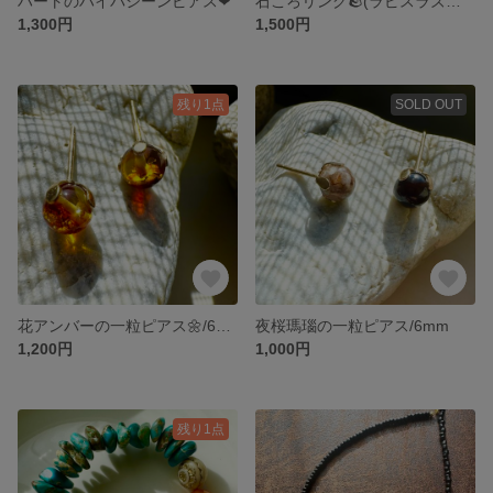
ハートのハイパシーンピアス❤︎
石ころリング🪨(ラピスラズリ×オブシディアン)
1,300円
1,500円
残り1点
SOLD OUT
花アンバーの一粒ピアス🌼/6mm
夜桜瑪瑙の一粒ピアス/6mm
1,200円
1,000円
残り1点