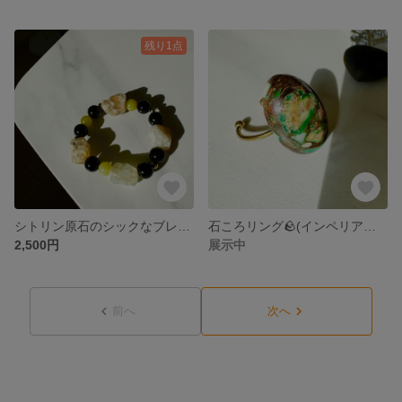
残り1点
シトリン原石のシックなブレスレット💛
石ころリング🪨(インペリアルジャスパー)
2,500円
展示中
前へ
次へ