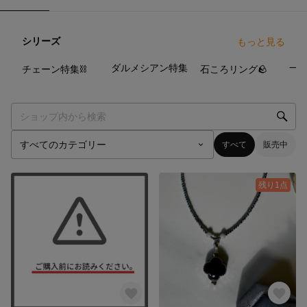
シリーズ
もっと見る
9
点
16
点
14
点
ダルメシアン特集
一
チェーン特集⛓️
石ころリング🪨
すべて
販売中
残り1点