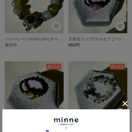
ハイパシーンのゆらゆらチャームのブレスレット
天然石リング(カルセドニー)
展示中
950円
残り1点
残り1点
天然石リング(ピカソジャスパー)
天然石リング(四季ガーデン)
1,000円
1,200円