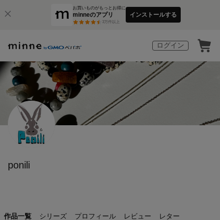
お買いものがもっとお得に
minneのアプリ
インストールする
3
万件以上
ログイン
ponili
作品一覧
シリーズ
プロフィール
レビュー
レター