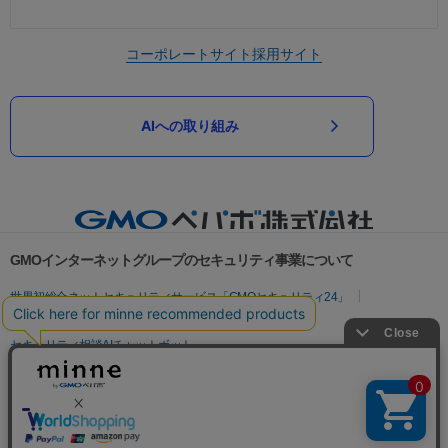
コーポレートサイト
採用サイト
AIへの取り組み
GMOインターネットグループのセキュリティ事業について
世界初総合ネットセキュリティサービス「GMOセキュリティ24」
パスワード漏洩診断
Webサイトリスク診断
セキュリティ相談AIチャットボット
実在証明・盗聴対策
サイバー攻撃対策（GMOサイバーセキュリティ byイエラエ）
サイバー攻撃対策（GMO Flatt Security）
なりすまし対策
セキュリティ事業の軌跡