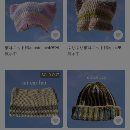
猫耳ニット帽#pastel pink💗💟
ふりふり猫耳ニット帽#pink💖
展示中
展示中
SOLD OUT