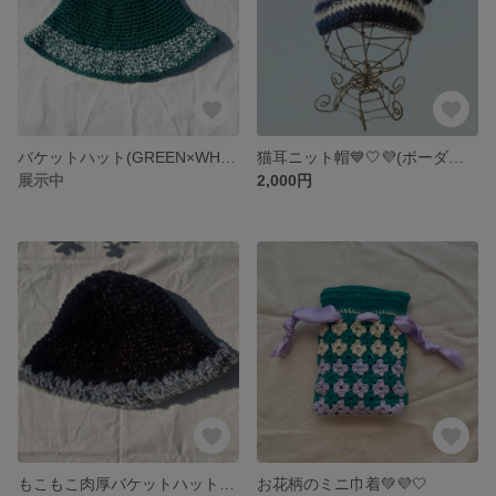
バケットハット(GREEN×WHITE)
猫耳ニット帽💙🤍💜(ボーダー柄BLUE系)
展示中
2,000円
もこもこ肉厚バケットハット🖤🤍(BLACK×GLAY)
お花柄のミニ巾着💚💜🤍