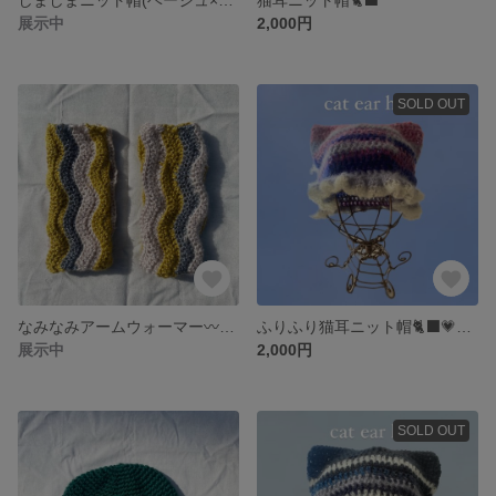
展示中
2,000円
SOLD OUT
なみなみアームウォーマー〰︎💛🤍💛(YEL×WHT)
ふりふり猫耳ニット帽🐈‍⬛💗💙💜🤍(マーブルピンク)
展示中
2,000円
SOLD OUT