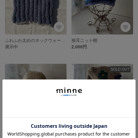
ふわふわ太めのネックウォーマー(gray×white)
猫耳ニット帽
展示中
2,000円
SOLD OUT
バケットハット(アイボリー)
予約商品【お花のバラクラバ🌼🌸🌼🌸】
展示中
7,000円