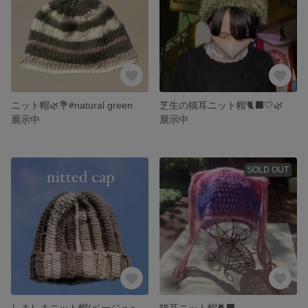
ニット帽🌿💐#natural green
芝生の猫耳ニット帽🐈‍⬛🤍🌿
展示中
展示中
SOLD OUT
しましまニット帽(ベージュ×ブラウン)
猫耳ニット帽🐈‍⬛