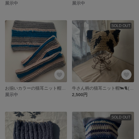
展示中
展示中
SOLD OUT
お揃いカラーの猫耳ニット帽&ハンドウォーマー🐈💙🤍(BLUE系)
牛さん柄の猫耳ニット帽🐄🐈(ivory×black)
展示中
2,500円
SOLD OUT