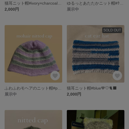
猫耳ニット帽#ivory×charcoal gray🤍
ゆるっとあたたかニット帽#ｸﾞﾗﾃﾞｰｼｮﾝｶﾗｰ
2,000円
展示中
SOLD OUT
ふわふわモヘアのニット帽#pastel pink💗🤍💚
猫耳ニット帽#blue💙🤍🐈‍⬛
展示中
2,000円