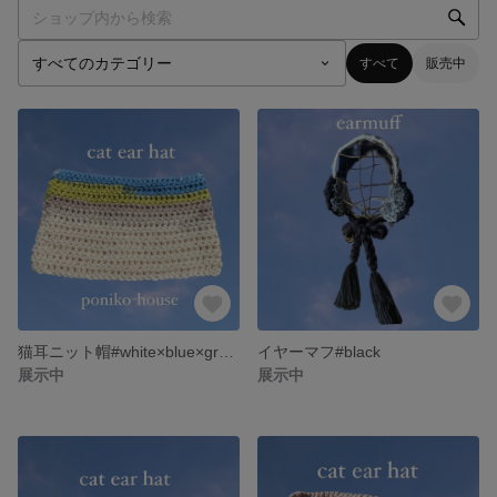
すべて
販売中
猫耳ニット帽#white×blue×green🤍💙💚
イヤーマフ#black
展示中
展示中