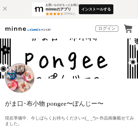
お買いものがもっとお得に
minneのアプリ
インストールする
3
万件以上
ログイン
がま口･布小物 pongee〜ぽんじー〜
現在準備中、今しばらくお待ちください<(_ _*)> 作品画像載せてみ
ました。