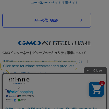
コーポレートサイト
採用サイト
AIへの取り組み
GMOインターネットグループのセキュリティ事業について
世界初総合ネットセキュリティサービス「GMOセキュリティ24」
パスワード漏洩診断
Webサイトリスク診断
セキュリティ相談AIチャットボット
実在証明・盗聴対策
サイバー攻撃対策（GMOサイバーセキュリティ byイエラエ）
サイバー攻撃対策（GMO Flatt Security）
なりすまし対策
セキュリティ事業の軌跡