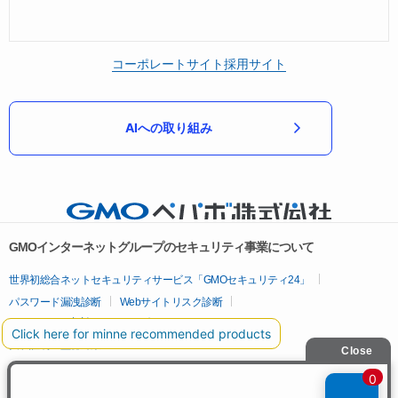
コーポレートサイト
採用サイト
AIへの取り組み
GMOインターネットグループのセキュリティ事業について
世界初総合ネットセキュリティサービス「GMOセキュリティ24」
パスワード漏洩診断
Webサイトリスク診断
セキュリティ相談AIチャットボット
実在証明・盗聴対策
サイバー攻撃対策（GMOサイバーセキュリティ byイエラエ）
サイバー攻撃対策（GMO Flatt Security）
なりすまし対策