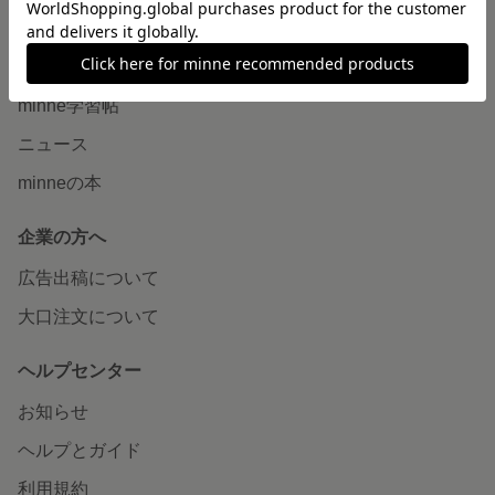
読みもの
minneとものづくりと
minne学習帖
ニュース
minneの本
企業の方へ
広告出稿について
大口注文について
ヘルプセンター
お知らせ
ヘルプとガイド
利用規約