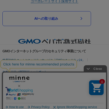
コーポレートサイト
採用サイト
AIへの取り組み
GMOインターネットグループのセキュリティ事業について
世界初総合ネットセキュリティサービス「GMOセキュリティ24」
パスワード漏洩診断
Webサイトリスク診断
セキュリティ相談AIチャットボット
実在証明・盗聴対策
サイバー攻撃対策（GMOサイバーセキュリティ byイエラエ）
サイバー攻撃対策（GMO Flatt Security）
なりすまし対策
セキュリティ事業の軌跡