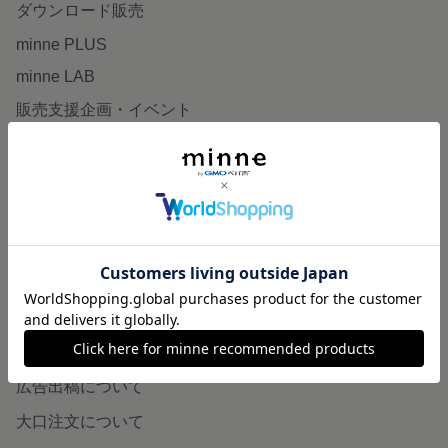
ダウンロード販売
minne PLUS
minne LAB
販売支援企画・イベント
読みもの
minneとものづくりと
minne学習帖
ニュース
minneの本
企業の方へ
広告出稿について
大口注文について