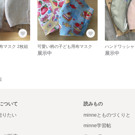
布マスク 2枚組
可愛い柄の子ども用布マスク
展示中
展示中
覧
について
読みもの
で売りたい
minneとものづくりと
minne学習帖