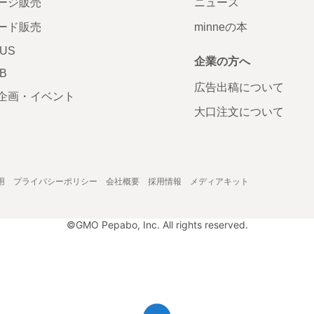
ージ販売
ニュース
ード販売
minneの本
LUS
企業の方へ
AB
広告出稿について
企画・イベント
大口注文について
用
プライバシーポリシー
会社概要
採用情報
メディアキット
©GMO Pepabo, Inc. All rights reserved.