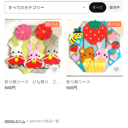
すべて
販売中
残り1点
残り1点
折り紙リース ひな祭り 三人官女
折り紙リース
500円
500円
minne ホーム
pon-rin の作品一覧