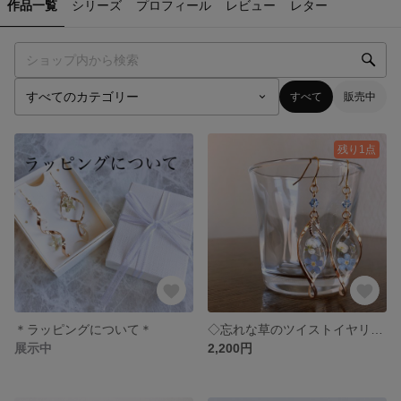
作品一覧
シリーズ
プロフィール
レビュー
レター
すべて
販売中
残り1点
＊ラッピングについて＊
◇忘れな草のツイストイヤリング.ピアス◇
展示中
2,200円