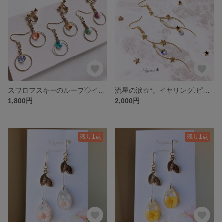
スワロフスキーのループ◇イヤリングorピアス
流星の涙☆*。イヤリング.ピアス
1,800円
2,000円
残り1点
残り1点