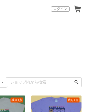
ログイン
残り1点
残り1点