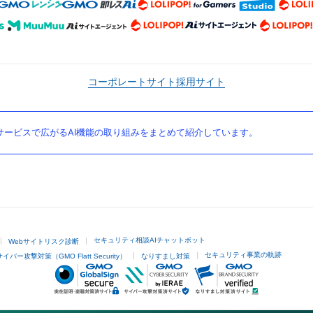
コーポレートサイト
採用サイト
ービスで広がるAI機能の取り組みをまとめて紹介しています。
セキュリティ相談AIチャットボット
Webサイトリスク診断
セキュリティ事業の軌跡
サイバー攻撃対策（GMO Flatt Security）
なりすまし対策