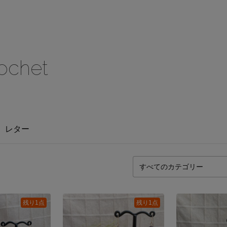
ochet
レター
残り1点
残り1点