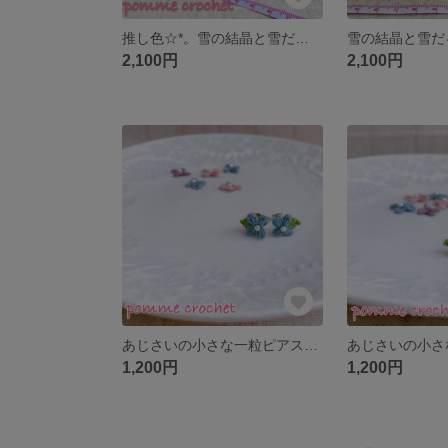
推し色☆*。雪の結晶と雪だるま*ピンク【受注制作】
雪の結晶と雪だ
2,100円
2,100円
あじさいの小さな一粒ピアス*くすみブルー
1,200円
1,200円