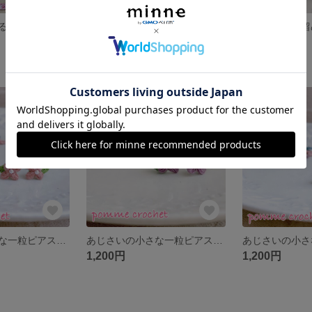
るま*白
フラワーオブライフのノンホールピアス*ブラック×星月
あじさいの帯留
展示中
展示中
あじさいの小さな一粒ピアス*くすみピンク
あじさいの小さな一粒ピアス*くすみむらさき
1,200円
1,200円