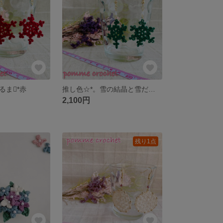
るま*赤
推し色☆*。雪の結晶と雪だるま*緑【受注制作】
2,100円
残り1点