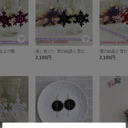
るま*紫
推し色☆*。雪の結晶と雪だるま*黒【受注制作】
雪の結晶と雪だ
2,100円
2,100円