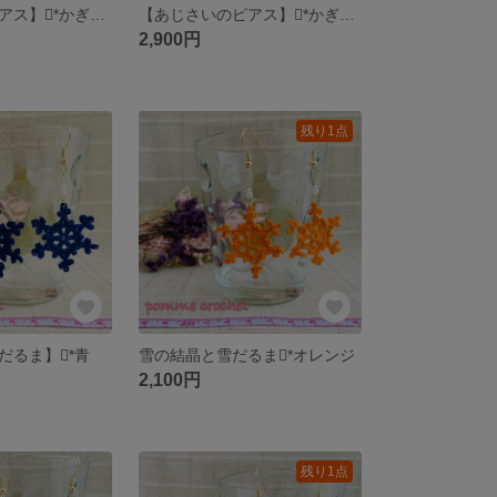
【あじさいのピアス】*かぎ針編み×ニャンドゥティ♥ピンク&白
【あじさいのピアス】*かぎ針編み×ニャンドゥティ♥ブルー&むらさき
2,900円
残り1点
だるま】*青
雪の結晶と雪だるま*オレンジ
2,100円
残り1点