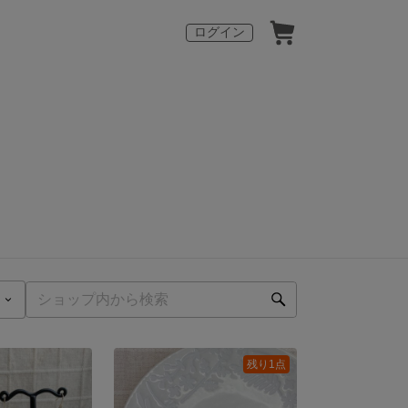
ログイン
残り1点