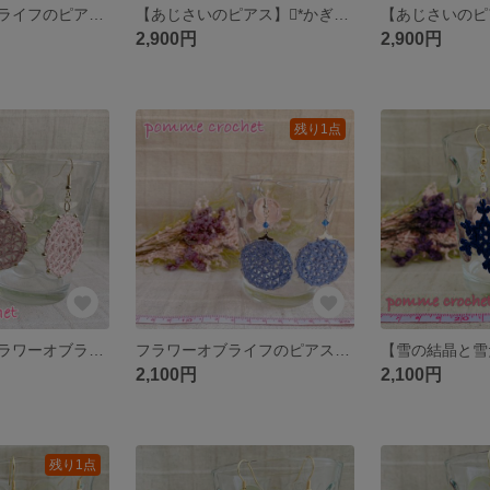
【フラワーオブライフのピアス】*水色グラデーション【受注制作】
【あじさいのピアス】*かぎ針編み×ニャンドゥティ♥ピンク&むらさき
2,900円
2,900円
残り1点
浴衣にも◎【フラワーオブライフのピアス】*くすみピンク＆グレーベージュ×ゴールド
フラワーオブライフのピアス*ブルー
【雪の結晶と雪
2,100円
2,100円
残り1点