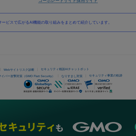
コーポレートサイト
採用サイト
ービスで広がるAI機能の取り組みをまとめて紹介しています。
セキュリティ相談AIチャットボット
Webサイトリスク診断
セキュリティ事業の軌跡
サイバー攻撃対策（GMO Flatt Security）
なりすまし対策